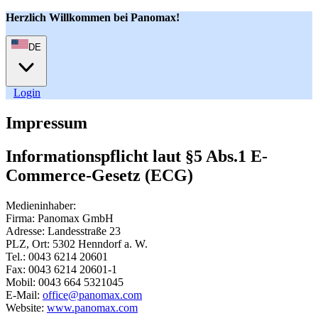
Herzlich Willkommen bei Panomax!
DE
User
Login
Impressum
Informationspflicht laut §5 Abs.1 E-
Commerce-Gesetz (ECG)
Medieninhaber:
Firma: Panomax GmbH
Adresse: Landesstraße 23
PLZ, Ort: 5302 Henndorf a. W.
Tel.: 0043 6214 20601
Fax: 0043 6214 20601-1
Mobil: 0043 664 5321045
E-Mail:
office@panomax.com
Website:
www.panomax.com